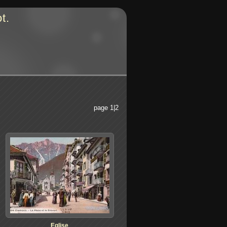
t.
page 1|2
Eglise