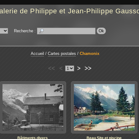
alerie de Philippe et Jean-Philippe Gausso
Recherche :
Accueil
/
Cartes postales
/
Chamonix
<<
<
>
>>
Bâtiments divers
Beau Site et piscine