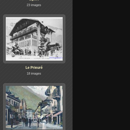
23 images
Le Prieuré
18 images