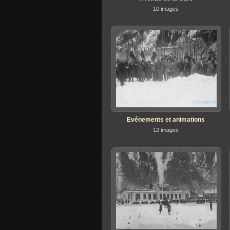
10 images
Evénements et animations
12 images